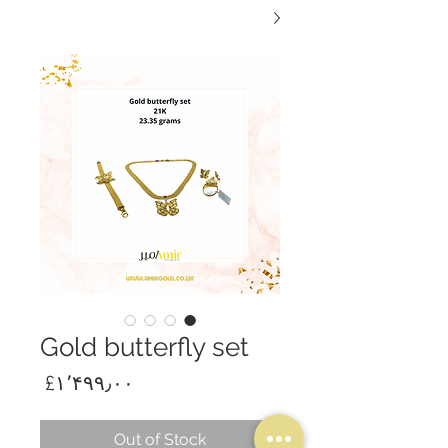
Gold butterfly set
Price
‎£۱٬۴۹۹٫۰۰
Out of Stock